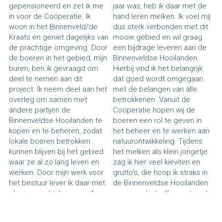
gepensioneerd en zet ik me 
jaar was, heb ik daar met de 
in voor de Coöperatie. Ik 
hand leren melken. Ik voel mij 
woon in het Binnenveld/de 
dus sterk verbonden met dit 
Kraats en geniet dagelijks van 
mooie gebied en wil graag 
de prachtige omgeving. Door 
een bijdrage leveren aan de 
de boeren in het gebied, mijn 
Binnenveldse Hooilanden. 
buren, ben ik gevraagd om 
Hierbij vind ik het belangrijk 
deel te nemen aan dit 
dat goed wordt omgegaan 
project. Ik neem deel aan het 
met de belangen van álle 
overleg om samen met 
betrokkenen. Vanuit de 
andere partijen de 
Coöperatie hopen wij de 
Binnenveldse Hooilanden te 
boeren een rol te geven in 
kopen en te beheren, zodat 
het beheer en te werken aan 
lokale boeren betrokken 
natuurontwikkeling. Tijdens 
kunnen blijven bij het gebied 
het melken als klein jongetje 
waar ze al zo lang leven en 
zag ik hier veel kieviten en 
werken. Door mijn werk voor 
grutto’s, die hoop ik straks in 
het bestuur lever ik daar met 
de Binnenveldse Hooilanden 
plezier een bijdrage aan."
weer aan te treffen, net zoals 
vroeger."