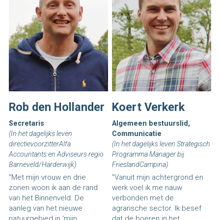
Rob den Hollander
Koert Verkerk
Secretaris 
Algemeen bestuurslid, 
(In het dagelijks leven 
Communicatie
directievoorzitterAlfa 
(In het dagelijks leven Strategisch 
Accountants en Adviseurs regio 
Programma Manager bij 
Barneveld/Harderwijk
)
FrieslandCampina)
"Met mijn vrouw en drie 
"Vanuit mijn achtergrond en 
zonen woon ik aan de rand 
werk voel ik me nauw 
van het Binnenveld. De 
verbonden met de 
aanleg van het nieuwe 
agrarische sector. Ik besef 
natuurgebied in ‘mijn 
dat de boeren in het 