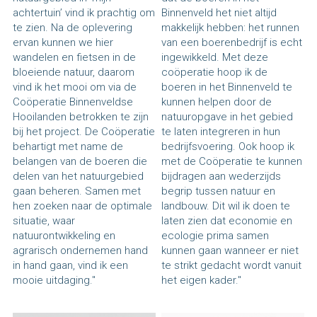
achtertuin’ vind ik prachtig om 
Binnenveld het niet altijd 
te zien. Na de oplevering 
makkelijk hebben: het runnen 
ervan kunnen we hier 
van een boerenbedrijf is echt 
wandelen en fietsen in de 
ingewikkeld. Met deze 
bloeiende natuur, daarom 
coöperatie hoop ik de 
vind ik het mooi om via de 
boeren in het Binnenveld te 
Coöperatie Binnenveldse 
kunnen helpen door de 
Hooilanden betrokken te zijn 
natuuropgave in het gebied 
bij het project. De Coöperatie 
te laten integreren in hun 
behartigt met name de 
bedrijfsvoering. Ook hoop ik 
belangen van de boeren die 
met de Coöperatie te kunnen 
delen van het natuurgebied 
bijdragen aan wederzijds 
gaan beheren. Samen met 
begrip tussen natuur en 
hen zoeken naar de optimale 
landbouw. Dit wil ik doen te 
situatie, waar 
laten zien dat economie en 
natuurontwikkeling en 
ecologie prima samen 
agrarisch ondernemen hand 
kunnen gaan wanneer er niet 
in hand gaan, vind ik een 
te strikt gedacht wordt vanuit 
mooie uitdaging."
het eigen kader."