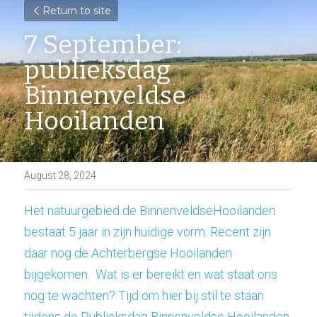
Return to site
7 September: 
publieksdag 
Binnenveldse 
Hooilanden
August 28, 2024
Het natuurgebied de BinnenveldseHooilanden 
bestaat 5 jaar in zijn huidige vorm. Recent zijn 
daar nog de Achterbergse Hooilanden 
bijgekomen.  Wat is er bereikt en wat staat ons 
nog te wachten? Tijd om hier bij stil te staan 
tijdens de Publieksdag Binnenveldse Hooilanden 